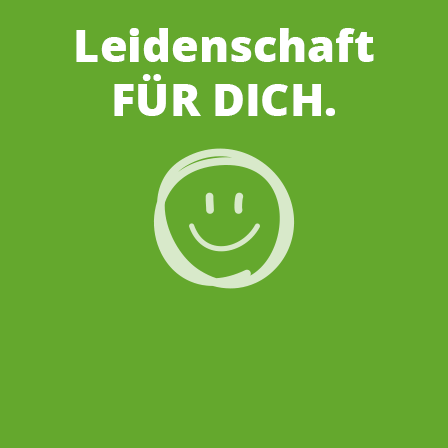
Wenns um
Tankstelle
geht…
Wir sind für DICH
da.