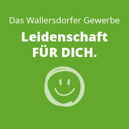
Wenns um
Kieswerk
geht…
Wir sind für DICH
da.