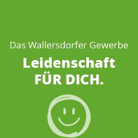
Wenns um
Kaffee
geht…
r sind für DICH 