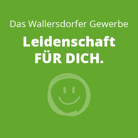
Wenns um
Friseur
geht…
Wir sind für DICH
da.