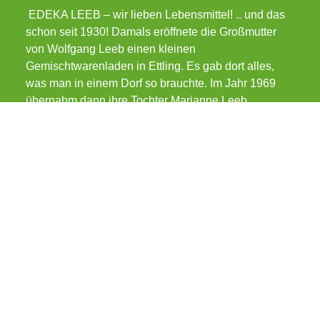
EDEKA LEEB – wir lieben Lebensmittel! .. und das
schon seit 1930! Damals eröffnete die Großmutter
von Wolfgang Leeb einen kleinen
Gemischtwarenladen in Ettling. Es gab dort alles,
was man in einem Dorf so brauchte. Im Jahr 1969
übernahm dann ihre Tochter Marianne Leeb...
Lebensmittel Leeb KG
Wolfgang Leeb
Landshuter Straße 20
94522 Wallersdorf
Telefon: 09933/892170
Fax: 09933/892173
E-Mail:
info@lebensmittel-leeb.de
www.lebensmittel-leeb.de
Profil anschauen